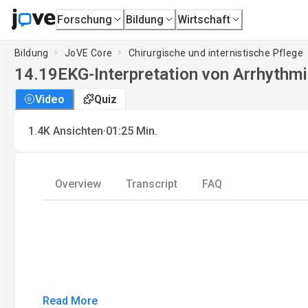
Forschung
Bildung
Wirtschaft
Bildung
JoVE Core
Chirurgische und internistische Pflege
14.19
EKG-Interpretation von Arrhythmie
Video
Quiz
·
1.4K
Ansichten
01:25
Min.
Overview
Transcript
FAQ
Read More