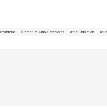
rrhythmias
Premature Atrial Complexes
Atrial Fibrillation
Atria