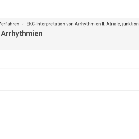
 Verfahren
EKG-Interpretation von Arrhythmien II: Atriale, junkti
e Arrhythmien