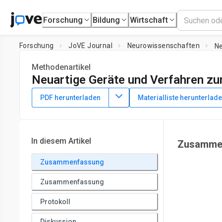
Forschung
Bildung
Wirtschaft
Forschung
JoVE Journal
Neurowissenschaften
Ne
Methodenartikel
Neuartige Geräte und Verfahren zu
DOI:
10.3791/1998
⸱
20. August 2010
PDF herunterladen
Materialliste herunterlad
1
1
,
Allison A. Feduccia
Christine L. Duvauchelle
1
College of Pharmacy, Division of Pharmacology and Toxicol
In diesem Artikel
Zusamme
Zusammenfassung
Zusammenfassung
Protokoll
Diskussion