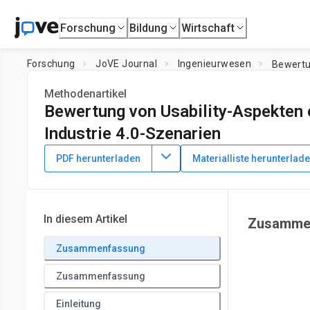
Forschung
Bildung
Wirtschaft
Forschung
JoVE Journal
Ingenieurwesen
Bewertun
Methodenartikel
Bewertung von Usability-Aspekten 
Industrie 4.0-Szenarien
DOI:
10.3791/61349
⸱
6. Oktober 2020
PDF herunterladen
Materialliste herunterlad
1
2
,
,
Burkhard Hoppenstedt
Thomas Probst
Manfred Reich
5
6
,
,
Anna Felnhofer
Oswald D. Kothgassner
Rüdiger Pryss
1
Institute of Databases and Information Systems,
Ulm Unive
In diesem Artikel
Zusamme
3
Department of Psychiatry and Psychotherapy,
University o
Zusammenfassung
Pediatrics and Adolescent Medicine,
Medical University of 
Epidemiology and Biometry,
University of Würzburg
Zusammenfassung
Einleitung