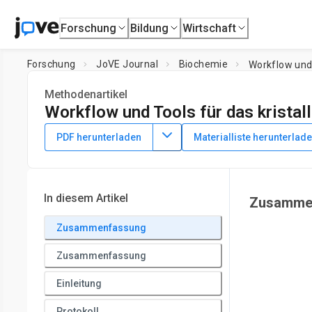
Forschung
Bildung
Wirtschaft
Forschung
JoVE Journal
Biochemie
Workflow und
Methodenartikel
Workflow und Tools für das krista
DOI:
10.3791/62208
⸱
3. März 2021
PDF herunterladen
Materialliste herunterlad
1
1
,
2
,
,
Jan Wollenhaupt
Tatjana Barthel
Gustavo M. A. Lima
1
1
1
,
,
,
Christian G. Feiler
Martin Gerlach
Michael Hellmig
R
1
Macromolecular Crystallography,
Helmholtz-Zentrum Berl
In diesem Artikel
Zusamme
4
Laboratory
,
Drug Design Group, Institute of Pharmaceutical
Zusammenfassung
Zusammenfassung
Einleitung
Protokoll