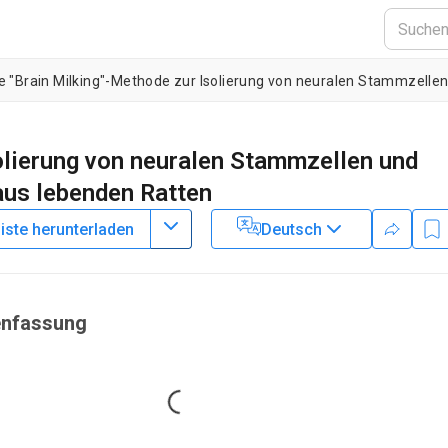
solierung von neuralen Stammzellen und
aus lebenden Ratten
liste herunterladen
Deutsch
2
2
,
3
1
,
,
 McClenahan
Robin J. M. Franklin
Ilias Kazanis
2
y,
University of Patras
,
Wellcome Trust-MRC Cambridge Stem Cell
nstitute of Science
nfassung
Loading...