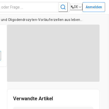
DE
Anmelden
Die "Brain Milking"-Methode zur Isolierung von neuralen Stammzellen und Oligodendrozyten-Vorläuferzellen aus lebenden Ratten
Verwandte Artikel