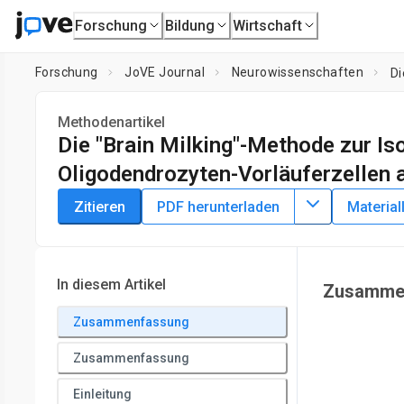
Forschung
Bildung
Wirtschaft
Forschung
JoVE Journal
Neurowissenschaften
Methodenartikel
Die "Brain Milking"-Methode zur I
Oligodendrozyten-Vorläuferzellen 
DOI:
10.3791/65308
⸱
9. Februar 2024
Zitieren
PDF herunterladen
Material
1
1
,
,
Dimitrios Dimitrakopoulos
Chrisitna Dimitriou
Freyja
1
Laboratory of Developmental Biology, Department of Biolog
3
Institute,
University of Cambridge
,
Altos Labs,
Cambridge I
In diesem Artikel
Zusamme
Zusammenfassung
Zusammenfassung
Einleitung