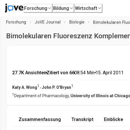
Forschung
Bildung
Wirtschaft
Forschung
JoVE Journal
Biologie
Bimolekularen Fl
Bimolekularen Fluoreszenz Komplemen
27.7K Ansichten
•
Zitiert von 66
•
08:54
Min.
•
15. April 2011
1
1
,
Katy A. Wong
John P. O'Bryan
1
Department of Pharmacology,
University of Illinois at Chicag
Zusammenfassung
Transkript
Einblicke