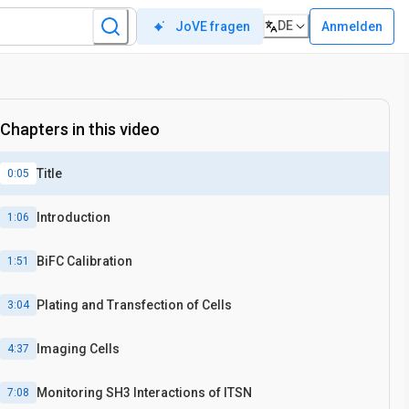
DE
Anmelden
JoVE fragen
Chapters in this video
Title
0:05
Introduction
1:06
BiFC Calibration
1:51
Plating and Transfection of Cells
3:04
Imaging Cells
4:37
Monitoring SH3 Interactions of ITSN
7:08