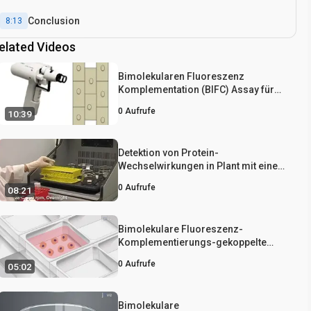
Conclusion
8:13
elated Videos
Bimolekularen Fluoreszenz
Komplementation (BIFC) Assay für
Protein-Protein-Wechselwirkungen in
0
Aufrufe
10:39
Onion Zellen unter Verwendung des
Helios Gene Gun
Detektion von Protein-
Wechselwirkungen in Plant mit einem
Gateway kompatibel bimolekularen
0
Aufrufe
08:21
Fluoreszenz Komplementation (BIFC)
System
Bimolekulare Fluoreszenz-
Komplementierungs-gekoppelte
photoaktivierte
0
Aufrufe
05:02
Lokalisationsmikroskopie
Bimolekulare