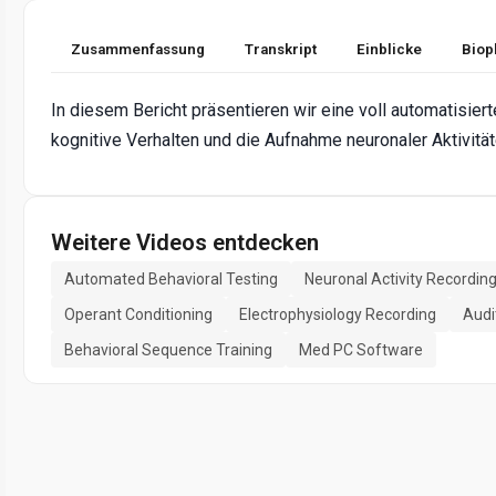
Zusammenfassung
Transkript
Einblicke
Biop
In diesem Bericht präsentieren wir eine voll automatisier
kognitive Verhalten und die Aufnahme neuronaler Aktivität
Weitere Videos entdecken
Automated Behavioral Testing
Neuronal Activity Recordin
Operant Conditioning
Electrophysiology Recording
Audi
Behavioral Sequence Training
Med PC Software