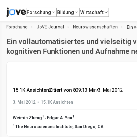
Forschung
Bildung
Wirtschaft
Forschung
JoVE Journal
Neurowissenschaften
Ein vollautomatisiertes und vielseiti
kognitiven Funktionen und Aufnahme ne
15.1K Ansichten
•
Zitiert von 8
•
09:13
Min.
•
3. Mai 2012
•
3. Mai 2012
15.1K Ansichten
1
1
,
Weimin Zheng
Edgar A. Ycu
1
The Neurosciences Institute, San Diego, CA