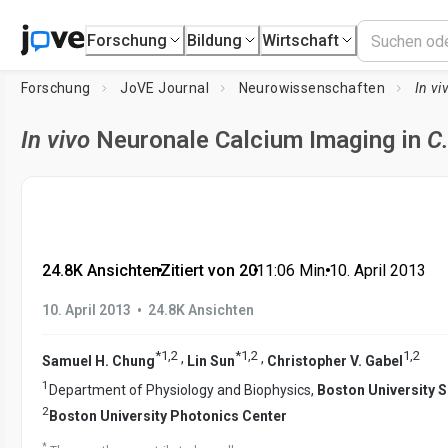
Forschung
Bildung
Wirtschaft
Forschung
JoVE Journal
Neurowissenschaften
In vi
In vivo
Neuronale Calcium Imaging in
C
24.8K Ansichten
•
Zitiert von 20
•
11:06
Min.
•
10. April 2013
•
10. April 2013
24.8K Ansichten
*
1
,
2
*
1
,
2
1
,
2
,
,
Samuel H. Chung
Lin Sun
Christopher V. Gabel
1
Department of Physiology and Biophysics,
Boston University 
2
Boston University Photonics Center
*