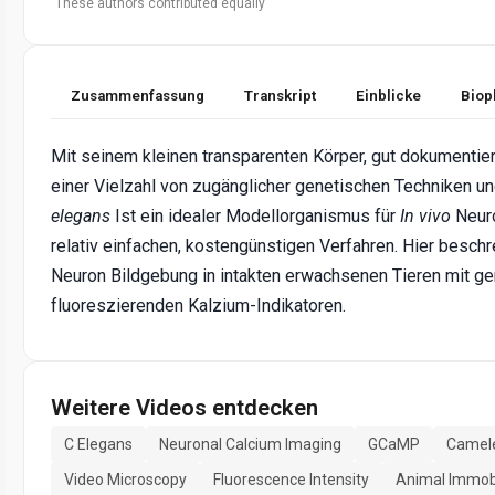
These authors contributed equally
Zusammenfassung
Transkript
Einblicke
Biop
Mit seinem kleinen transparenten Körper, gut dokumenti
einer Vielzahl von zugänglicher genetischen Techniken u
elegans
Ist ein idealer Modellorganismus für
In vivo
Neuro
relativ einfachen, kostengünstigen Verfahren. Hier beschr
Neuron Bildgebung in intakten erwachsenen Tieren mit ge
fluoreszierenden Kalzium-Indikatoren.
Weitere Videos entdecken
C Elegans
Neuronal Calcium Imaging
GCaMP
Camel
Video Microscopy
Fluorescence Intensity
Animal Immobi