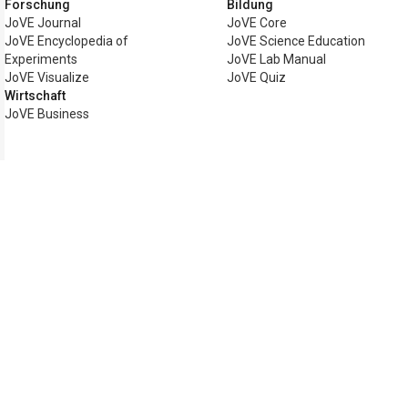
Forschung
Bildung
JoVE Journal
JoVE Core
JoVE Encyclopedia of
JoVE Science Education
Experiments
JoVE Lab Manual
JoVE Visualize
JoVE Quiz
Wirtschaft
JoVE Business
Copyright © 2026 MyJoVE Corporation. Al