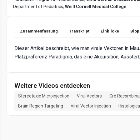
Department of Pediatrics,
Weill Cornell Medical College
Zusammenfassung
Transkript
Einblicke
Biop
Dieser Artikel beschreibt, wie man virale Vektoren in Mäu
Platzpräferenz Paradigma, das eine Akquisition, Ausster
Weitere Videos entdecken
Stereotaxic Microinjection
Viral Vectors
Cre Recombina
Brain Region Targeting
Viral Vector Injection
Histologica