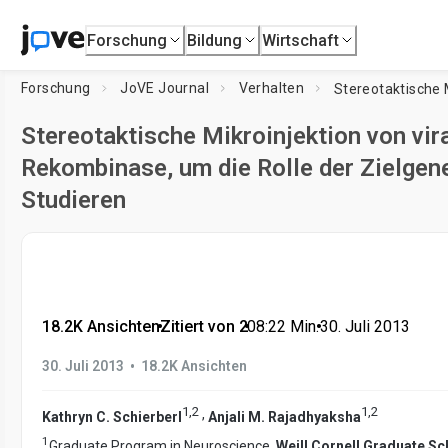
Forschung
Bildung
Wirtschaft
Forschung
JoVE Journal
Verhalten
Stereotaktische Mikroinjektion von vir
Rekombinase, um die Rolle der Zielgene
Studieren
18.2K Ansichten
•
Zitiert von 2
•
08:22
Min.
•
30. Juli 2013
•
30. Juli 2013
18.2K Ansichten
1
,
2
1
,
2
,
Kathryn C. Schierberl
Anjali M. Rajadhyaksha
1
Graduate Program in Neuroscience,
Weill Cornell Graduate S