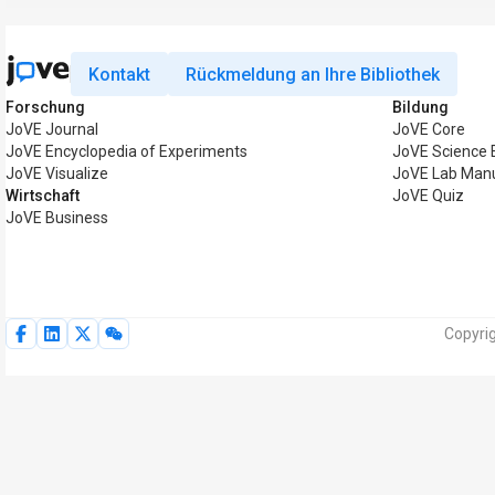
Kontakt
Rückmeldung an Ihre Bibliothek
Forschung
Bildung
JoVE Journal
JoVE Core
JoVE Encyclopedia of Experiments
JoVE Science 
JoVE Visualize
JoVE Lab Man
Wirtschaft
JoVE Quiz
JoVE Business
Copyri