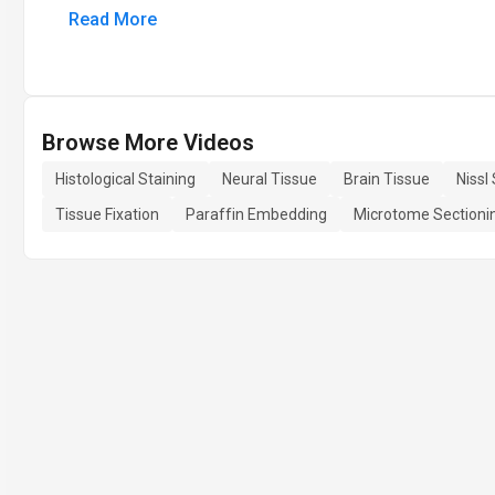
Read More
Browse More Videos
Histological Staining
Neural Tissue
Brain Tissue
Nissl
Tissue Fixation
Paraffin Embedding
Microtome Sectioni