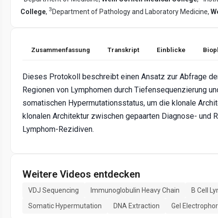
3
College
,
Department of Pathology and Laboratory Medicine,
We
Zusammenfassung
Transkript
Einblicke
Biop
Dieses Protokoll beschreibt einen Ansatz zur Abfrage d
Regionen von Lymphomen durch Tiefensequenzierung un
somatischen Hypermutationsstatus, um die klonale Archit
klonalen Architektur zwischen gepaarten Diagnose- und R
Lymphom-Rezidiven.
Weitere Videos entdecken
VDJ Sequencing
Immunoglobulin Heavy Chain
B Cell 
Somatic Hypermutation
DNA Extraction
Gel Electrophor