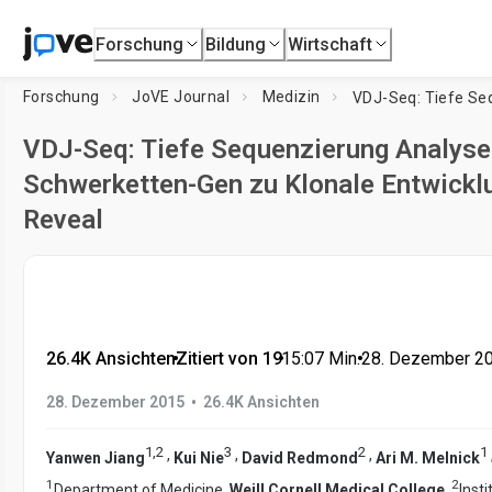
Forschung
Bildung
Wirtschaft
Forschung
JoVE Journal
Medizin
VDJ-Seq: Tiefe Sequenzierung Analyse
Schwerketten-Gen zu Klonale Entwickl
Reveal
26.4K Ansichten
•
Zitiert von 19
•
15:07
Min.
•
28. Dezember 2
•
28. Dezember 2015
26.4K Ansichten
1
,
2
3
2
1
,
,
,
Yanwen Jiang
Kui Nie
David Redmond
Ari M. Melnick
1
2
Department of Medicine,
Weill Cornell Medical College
,
Inst