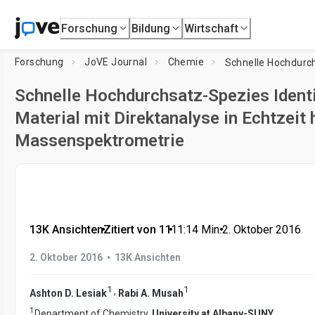
Forschung
Bildung
Wirtschaft
Forschung
JoVE Journal
Chemie
Schnelle Hochdurchsatz-Spezies Identi
Material mit Direktanalyse in Echtzeit
Massenspektrometrie
13K Ansichten
•
Zitiert von 11
•
11:14
Min.
•
2. Oktober 2016
•
2. Oktober 2016
13K Ansichten
1
1
,
Ashton D. Lesiak
Rabi A. Musah
1
Department of Chemistry,
University at Albany-SUNY