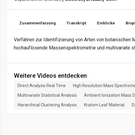
Zusammenfassung
Transkript
Einblicke
Biop
Verfahren zur Identifizierung von Arten von botanischen M
hochauflösende Massenspektrometrie und multivariate sta
Weitere Videos entdecken
Direct Analysis Real Time
High Resolution Mass Spectrome
Multivariate Statistical Analysis
Ambient Ionization Mass 
Hierarchical Clustering Analysis
Kratom Leaf Material
D