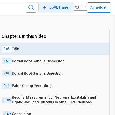
DE
Anmelden
JoVE fragen
Chapters in this video
Title
0:05
Dorsal Root Ganglia Dissection
0:55
Dorsal Root Ganglia Digestion
4:09
Patch Clamp Recordings
6:11
Results: Measurement of Neuronal Excitability and
10:05
Ligand-induced Currents in Small DRG Neurons
Conclusion
10:59