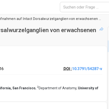
Patch-Clamp-Aufnahmen auf Intact Dorsalwurzelganglien von erwachsenen Ratten
rsalwurzelganglien von erwachsenen
16
DOI :
10.3791/54287-v
2
lifornia, San Francisco
,
Department of Anatomy,
University of