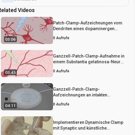
Related Videos
Patch-Clamp-Aufzeichnungen vom
Dendriten eines dopaminergen
Neurons in einem Hirnschnitt
0
Aufrufe
03:06
Ganzzell-Patch-Clamp-Aufnahme in
einem Substantia gelatinosa-Neuron
eines Rückenmarksschnitts
0
Aufrufe
03:45
Ganzzell-Patch-Clamp-
Aufzeichnungen an intakten
Spinalwurzelganglien der Ratte
0
Aufrufe
04:11
Implementieren Dynamische Clamp
mit Synaptic und künstliche
Leitfähigkeiten in Maus retinalen