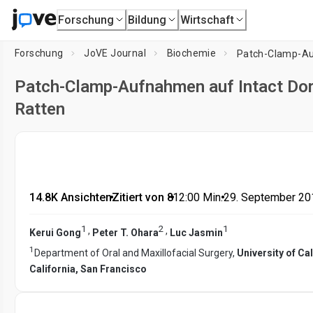
Forschung
Bildung
Wirtschaft
Forschung
JoVE Journal
Biochemie
Patch-Clamp-Aufnahmen auf Intact Do
Ratten
14.8K Ansichten
•
Zitiert von 8
•
12:00
Min.
•
29. September 20
1
2
1
,
,
Kerui Gong
Peter T. Ohara
Luc Jasmin
1
Department of Oral and Maxillofacial Surgery,
University of Ca
California, San Francisco