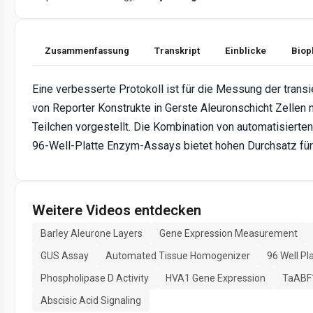
Zusammenfassung
Transkript
Einblicke
Biop
Eine verbesserte Protokoll ist für die Messung der tran
von Reporter Konstrukte in Gerste Aleuronschicht Zelle
Teilchen vorgestellt. Die Kombination von automatisierte
96-Well-Platte Enzym-Assays bietet hohen Durchsatz für
Weitere Videos entdecken
Barley Aleurone Layers
Gene Expression Measurement
GUS Assay
Automated Tissue Homogenizer
96 Well P
Phospholipase D Activity
HVA1 Gene Expression
TaABF1
Abscisic Acid Signaling