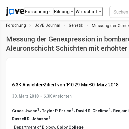
Forschung
Bildung
Wirtschaft
Forschung
JoVE Journal
Genetik
Messung der Genexpression in bombard
Aleuronschicht Schichten mit erhöhter
6.3K Ansichten
•
Zitiert von 1
•
10:29
Min.
•
30. März 2018
•
30. März 2018
6.3K Ansichten
1
1
1
,
,
,
Grace Uwase
Taylor P. Enrico
David S. Chelimo
Benjami
1
Russell R. Johnson
1
Department of Biology,
Colby College