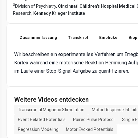
3
Division of Psychiatry,
Cincinnati Children's Hospital Medical 
Research,
Kennedy Krieger Institute
Zusammenfassung
Transkript
Einblicke
Biop
Wir beschreiben ein experimentelles Verfahren um Erre
Kortex während eine motorische Reaktion Hemmung Aufga
im Laufe einer Stop-Signal Aufgabe zu quantifizieren.
Weitere Videos entdecken
Transcranial Magnetic Stimulation
Motor Response Inhibit
Event Related Potentials
Paired Pulse Protocol
Single 
Regression Modeling
Motor Evoked Potentials