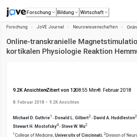
Forschung
Bildung
Wirtschaft
Forschung
JoVE Journal
Neurowissenschaften
Online-transkranielle Magnetstimulati
kortikalen Physiologie Reaktion Hemm
9.2K Ansichten
•
Zitiert von 12
•
08:55
Min.
•
8. Februar 2018
•
8. Februar 2018
9.2K Ansichten
1
2
2
,
,
Michael D. Guthrie
Donald L. Gilbert
David A. Huddleston
4
2
,
Stewart H. Mostofsky
Steve W. Wu
1
2
College of Medicine,
University of Cincinnati
,
Division of Neur