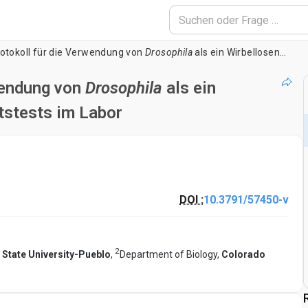
rotokoll für die Verwendung von
Drosophila
als ein Wirbellosen Modellsystem für Toxizitätstests im Labor
wendung von
Drosophila
als ein
tstests im Labor
DOI :
10.3791/57450-v
2
State University-Pueblo
,
Department of Biology,
Colorado