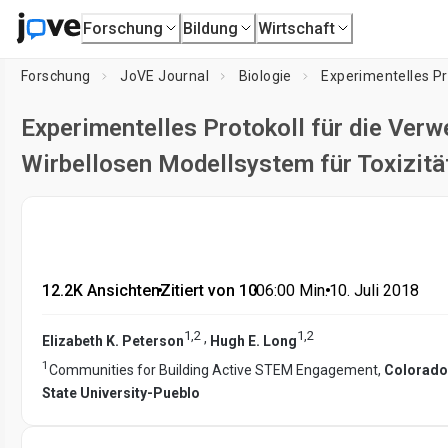
Forschung
Bildung
Wirtschaft
Forschung
JoVE Journal
Biologie
Experimentelles P
Experimentelles Protokoll für die Ver
Wirbellosen Modellsystem für Toxizitä
12.2K Ansichten
•
Zitiert von 10
•
06:00
Min.
•
10. Juli 2018
1
,
2
1
,
2
,
Elizabeth K. Peterson
Hugh E. Long
1
Communities for Building Active STEM Engagement,
Colorado 
State University-Pueblo