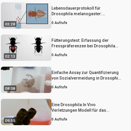
Lebensdauerprotokoll für
Drosophila melanogaster:
Generierung von Überlebenskurven
0
Aufrufe
03:28
zur Identifizierung von
Unterschieden in der Langlebigkeit
von Fliegen
Fütterungstest: Erfassung der
Fresspräferenzen bei Drosophila
melanogaster
0
Aufrufe
02:13
Einfache Assay zur Quantifizierung
von Sozialvermeidung in Drosophila
melanogaster
0
Aufrufe
08:08
Eine Drosophila In Vivo
Verletzungen Modell für das
Studium Neuroregeneration in den
0
Aufrufe
09:55
peripheren und zentralen
Nervensystems