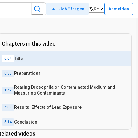
DE
Anmelden
JoVE fragen
Chapters in this video
Title
0:04
Preparations
0:33
Rearing Drosophila on Contaminated Medium and
1:49
Measuring Contaminants
Results: Effects of Lead Exposure
4:03
Conclusion
5:14
Related Videos