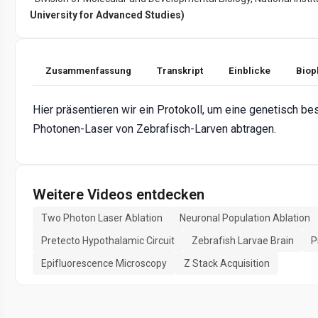
University for Advanced Studies)
Zusammenfassung
Transkript
Einblicke
Biop
Hier präsentieren wir ein Protokoll, um eine genetisch b
Photonen-Laser von Zebrafisch-Larven abtragen.
Weitere Videos entdecken
Two Photon Laser Ablation
Neuronal Population Ablation
Pretecto Hypothalamic Circuit
Zebrafish Larvae Brain
P
Epifluorescence Microscopy
Z Stack Acquisition