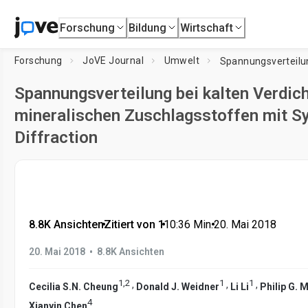
Forschung
Bildung
Wirtschaft
Forschung
JoVE Journal
Umwelt
Spannungsverteilung bei kalten Verdic
mineralischen Zuschlagsstoffen mit Sy
Diffraction
8.8K Ansichten
•
Zitiert von 1
•
10:36
Min.
•
20. Mai 2018
•
20. Mai 2018
8.8K Ansichten
1
,
2
1
1
,
,
,
Cecilia S.N. Cheung
Donald J. Weidner
Li Li
Philip G. 
4
Xianyin Chen