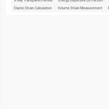
X Ray Transparent Anvils
Energy Dispersive Diffraction
Elastic Strain Calculation
Volume Strain Measurement