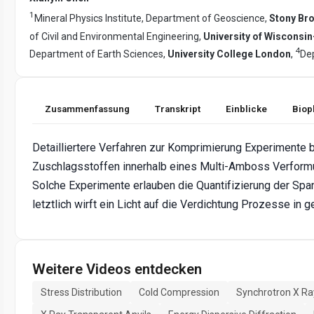
1
Mineral Physics Institute, Department of Geoscience,
Stony Bro
of Civil and Environmental Engineering,
University of Wisconsi
4
Department of Earth Sciences,
University College London
,
De
Zusammenfassung
Transkript
Einblicke
Biop
Detailliertere Verfahren zur Komprimierung Experimente b
Zuschlagsstoffen innerhalb eines Multi-Amboss Verformu
Solche Experimente erlauben die Quantifizierung der Spa
letztlich wirft ein Licht auf die Verdichtung Prozesse in g
Weitere Videos entdecken
Stress Distribution
Cold Compression
Synchrotron X Ray