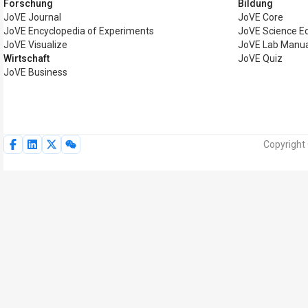
Forschung
Bildung
JoVE Journal
JoVE Core
JoVE Encyclopedia of Experiments
JoVE Science E
JoVE Visualize
JoVE Lab Manua
Wirtschaft
JoVE Quiz
JoVE Business
Copyright