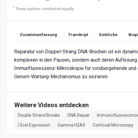
*
These authors contributed equally
Zusammenfassung
Transkript
Einblicke
Biop
Reparatur von Doppel-Strang DNA-Brüchen ist ein dynamis
komplexen in den Pausen, sondern auch deren Auflösung n
Immunfluoreszenz-Mikroskopie für vorübergehende und 
Genom-Wartung-Mechanismus zu sezieren.
Weitere Videos entdecken
Double Strand Breaks
DNA Repair
Immunofluorescence
I SceI Expression
Gamma H2AX
Confocal Microscopy