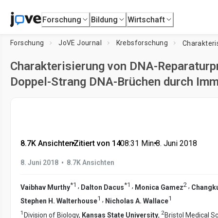
Forschung
Bildung
Wirtschaft
Forschung
JoVE Journal
Krebsforschung
Charakterisierung von DNA-Reparaturpr
Doppel-Strang DNA-Brüchen durch Imm
8.7K Ansichten
•
Zitiert von 14
•
08:31
Min.
•
8. Juni 2018
•
8. Juni 2018
8.7K Ansichten
*
1
*
1
2
,
,
,
Vaibhav Murthy
Dalton Dacus
Monica Gamez
Changk
1
1
,
Stephen H. Walterhouse
Nicholas A. Wallace
1
2
Division of Biology,
Kansas State University
,
Bristol Medical S