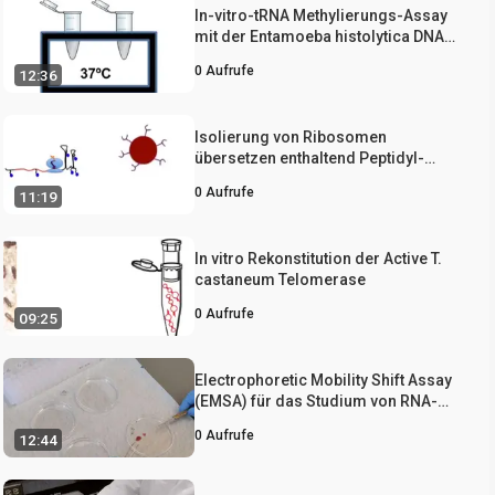
In-vitro-tRNA Methylierungs-Assay
mit der Entamoeba histolytica DNA
und tRNA Methyltransferase Dnmt2
0
Aufrufe
12:36
(Ehmeth) Enzyme
Isolierung von Ribosomen
übersetzen enthaltend Peptidyl-
tRNAs für funktionelle und
0
Aufrufe
11:19
strukturelle Analysen
In vitro Rekonstitution der Active T.
castaneum Telomerase
0
Aufrufe
09:25
Electrophoretic Mobility Shift Assay
(EMSA) für das Studium von RNA-
Protein-Wechselwirkungen: Die IRE /
0
Aufrufe
12:44
IRP Beispiel