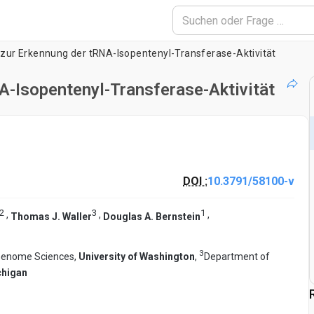
zur Erkennung der tRNA-Isopentenyl-Transferase-Aktivität
A-Isopentenyl-Transferase-Aktivität
DOI :
10.3791/58100-v
2
3
1
,
,
,
Thomas J. Waller
Douglas A. Bernstein
3
Genome Sciences,
University of Washington
,
Department of
chigan