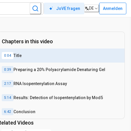
DE
Anmelden
JoVE fragen
Chapters in this video
Title
0:04
Preparing a 20% Polyacrylamide Denaturing Gel
0:39
RNA Isopentenylation Assay
2:17
Results: Detection of Isopentenylation by Mod5
5:14
Conclusion
6:42
Related Videos