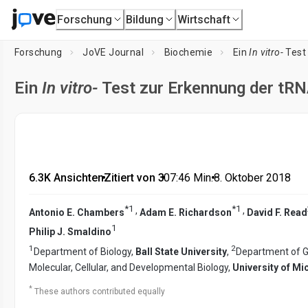
Forschung
Bildung
Wirtschaft
Forschung
JoVE Journal
Biochemie
Ein
In vitro-
Test 
Ein
In vitro-
Test zur Erkennung der tRN
6.3K Ansichten
•
Zitiert von 3
•
07:46
Min.
•
8. Oktober 2018
*
1
*
1
,
,
Antonio E. Chambers
Adam E. Richardson
David F. Read
1
Philip J. Smaldino
1
2
Department of Biology,
Ball State University
,
Department of 
Molecular, Cellular, and Developmental Biology,
University of Mi
*
These authors contributed equally