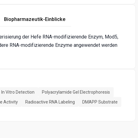
Biopharmazeutik-Einblicke
kterisierung der Hefe RNA-modifizierende Enzym, Mod5,
 andere RNA-modifizierende Enzyme angewendet werden
In Vitro Detection
Polyacrylamide Gel Electrophoresis
 Activity
Radioactive RNA Labeling
DMAPP Substrate