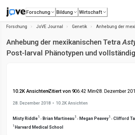
Forschung
Bildung
Wirtschaft
Forschung
JoVE Journal
Genetik
Anhebung der mexi
Anhebung der mexikanischen Tetra
Ast
Post-larval Phänotypen und vollständ
10.2K Ansichten
•
Zitiert von 9
•
06:42
Min.
•
28. Dezember 20
•
28. Dezember 2018
10.2K Ansichten
1
1
1
,
,
,
Misty Riddle
Brian Martineau
Megan Peavey
Clifford T
1
Harvard Medical School