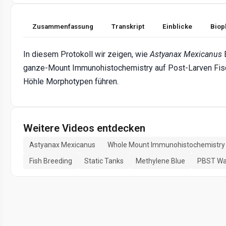
Zusammenfassung
Transkript
Einblicke
Biop
In diesem Protokoll wir zeigen, wie
Astyanax Mexicanus
ganze-Mount Immunohistochemistry auf Post-Larven Fisc
Höhle Morphotypen führen.
Weitere Videos entdecken
Astyanax Mexicanus
Whole Mount Immunohistochemistry
Fish Breeding
Static Tanks
Methylene Blue
PBST Wa