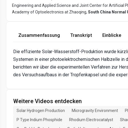
Engineering and Applied Science and Joint Center for Artificial 
Academy of Optoelectronics at Zhaoqing,
South China Normal U
Zusammenfassung
Transkript
Einblicke
Die effiziente Solar-Wasserstoff-Produktion wurde kürzlic
Systemen in einer photoelektrochemischen Halbzelle in d
berichten wir über die experimentellen Verfahren zur Hers
des Versuchsaufbaus in der Tropfenkapsel und die experi
Weitere Videos entdecken
Solar Hydrogen Production
Microgravity Environment
P
P Type Indium Phosphide
Rhodium Electrocatalyst
Sha