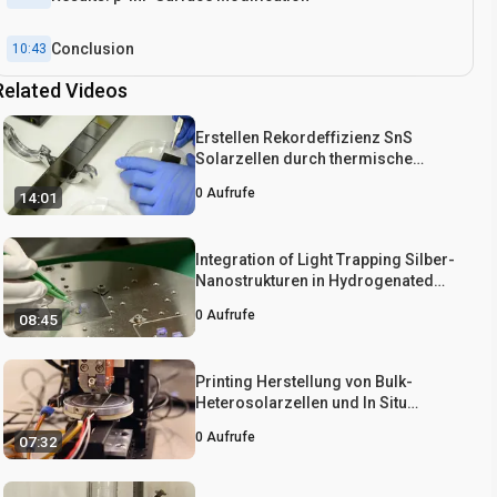
Conclusion
10:43
Related Videos
Erstellen Rekordeffizienz SnS
Solarzellen durch thermische
Verdampfung und Atomic Layer
0
Aufrufe
14:01
Deposition
Integration of Light Trapping Silber-
Nanostrukturen in Hydrogenated
Microcrystalline Silicon Solar Cells
0
Aufrufe
08:45
durch Transferdruck
Printing Herstellung von Bulk-
Heterosolarzellen und In Situ
Morphologie Charakterisierung
0
Aufrufe
07:32