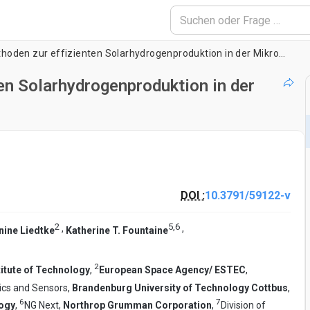
Experimentelle Methoden zur effizienten Solarhydrogenproduktion in der Mikrogravitationsumgebung
en Solarhydrogenproduktion in der
DOI :
10.3791/59122-v
2
5
,
6
,
,
nine Liedtke
Katherine T. Fountaine
2
titute of Technology
,
European Space Agency/ ESTEC
,
ics and Sensors,
Brandenburg University of Technology Cottbus
,
6
7
logy
,
NG Next,
Northrop Grumman Corporation
,
Division of