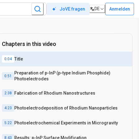
DE
Anmelden
JoVE fragen
Chapters in this video
Title
0:04
Preparation of p-InP (p-type Indium Phosphide)
0:51
Photoelectrodes
Fabrication of Rhodium Nanostructures
2:38
Photoelectrodeposition of Rhodium Nanoparticles
4:23
Photoelectrochemical Experiments in Microgravity
5:22
Results: p-InP Surface Modification
8:43