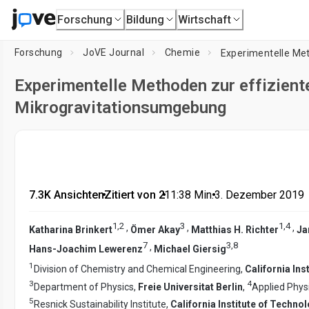
Forschung
Bildung
Wirtschaft
Forschung
JoVE Journal
Chemie
Experimentelle Methoden zur effizient
Mikrogravitationsumgebung
7.3K Ansichten
•
Zitiert von 2
•
11:38
Min.
•
3. Dezember 2019
1
,
2
3
1
,
4
,
,
,
Katharina Brinkert
Ömer Akay
Matthias H. Richter
Ja
7
3
,
8
,
Hans-Joachim Lewerenz
Michael Giersig
1
Division of Chemistry and Chemical Engineering,
California Ins
3
4
Department of Physics,
Freie Universitat Berlin
,
Applied Phys
5
Resnick Sustainability Institute,
California Institute of Techno