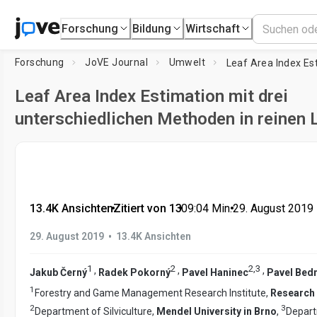
Forschung
Bildung
Wirtschaft
Forschung
JoVE Journal
Umwelt
Leaf Area Index Estimation mit drei
unterschiedlichen Methoden in reinen
13.4K Ansichten
•
Zitiert von 13
•
09:04
Min.
•
29. August 2019
•
29. August 2019
13.4K Ansichten
1
2
2
,
3
,
,
,
Jakub Černý
Radek Pokorný
Pavel Haninec
Pavel Bed
1
Forestry and Game Management Research Institute,
Research 
2
3
Department of Silviculture,
Mendel University in Brno
,
Depart