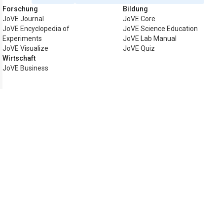
Forschung
Bildung
JoVE Journal
JoVE Core
JoVE Encyclopedia of
JoVE Science Education
Experiments
JoVE Lab Manual
JoVE Visualize
JoVE Quiz
Wirtschaft
JoVE Business
Copyright © 2026 MyJoVE Corporation. A