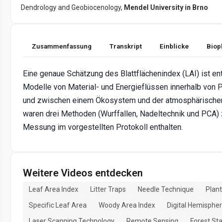
Dendrology and Geobiocenology,
Mendel University in Brno
Zusammenfassung
Transkript
Einblicke
Biop
Eine genaue Schätzung des Blattflächenindex (LAI) ist en
Modelle von Material- und Energieflüssen innerhalb vo
und zwischen einem Ökosystem und der atmosphärischen
waren drei Methoden (Wurffallen, Nadeltechnik und PCA) 
Messung im vorgestellten Protokoll enthalten.
Weitere Videos entdecken
Leaf Area Index
Litter Traps
Needle Technique
Plan
Specific Leaf Area
Woody Area Index
Digital Hemisphe
Laser Scanning Technology
Remote Sensing
Forest St