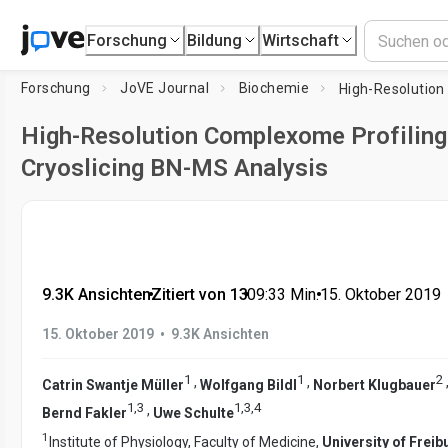
Forschung
Bildung
Wirtschaft
Forschung
JoVE Journal
Biochemie
High-Resolution Complexome Profiling
Cryoslicing BN-MS Analysis
9.3K Ansichten
•
Zitiert von 13
•
09:33
Min.
•
15. Oktober 2019
•
15. Oktober 2019
9.3K Ansichten
1
1
2
,
,
Catrin Swantje Müller
Wolfgang Bildl
Norbert Klugbauer
1
,
3
1
,
3
,
4
,
Bernd Fakler
Uwe Schulte
1
Institute of Physiology, Faculty of Medicine,
University of Frei