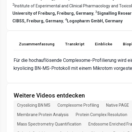
2
Institute of Experimental and Clinical Pharmacology and Toxicol
3
University of Freiburg, Freiburg, Germany
,
Signalling Resea
4
CIBSS, Freiburg, Germany
,
Logopharm GmbH, Germany
Zusammenfassung
Transkript
Einblicke
Biop
Für die hochauflösende Complexome-Profilierung wird ein
kryolicing BN-MS-Protokoll mit einem Mikrotom vorgestel
Weitere Videos entdecken
Cryoslicing BN MS
Complexome Profiling
Native PAGE
Membrane Protein Analysis
Protein Complex Resolution
Mass Spectrometry Quantification
Endosome Enriched Fra