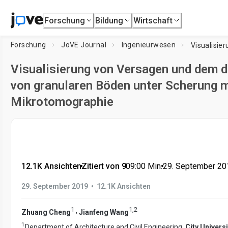
Forschung
Bildung
Wirtschaft
Forschung
JoVE Journal
Ingenieurwesen
Visualisierung von Versagen und dem 
von granularen Böden unter Scherung 
Mikrotomographie
12.1K Ansichten
•
Zitiert von 9
•
09:00
Min.
•
29. September 20
•
29. September 2019
12.1K Ansichten
1
1
,
2
,
Zhuang Cheng
Jianfeng Wang
1
Department of Architecture and Civil Engineering,
City Univers