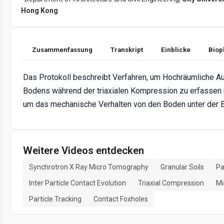
Hong Kong
Zusammenfassung
Transkript
Einblicke
Biop
Das Protokoll beschreibt Verfahren, um Hochräumliche A
Bodens während der triaxialen Kompression zu erfassen 
um das mechanische Verhalten von den Boden unter der B
Weitere Videos entdecken
Synchrotron X Ray Micro Tomography
Granular Soils
Pa
Inter Particle Contact Evolution
Triaxial Compression
Mi
Particle Tracking
Contact Foxholes