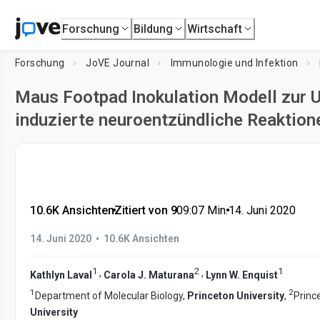
Forschung
Bildung
Wirtschaft
Forschung
JoVE Journal
Immunologie und Infektion
Maus Footpad Inokulation Modell zur U
induzierte neuroentzündliche Reaktion
10.6K Ansichten
•
Zitiert von 9
•
09:07
Min.
•
14. Juni 2020
•
14. Juni 2020
10.6K Ansichten
1
2
1
,
,
Kathlyn Laval
Carola J. Maturana
Lynn W. Enquist
1
2
Department of Molecular Biology,
Princeton University
,
Princ
University