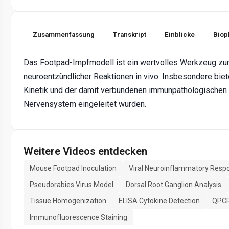
Zusammenfassung
Transkript
Einblicke
Biop
Das Footpad-Impfmodell ist ein wertvolles Werkzeug zur C
neuroentzündlicher Reaktionen in vivo. Insbesondere biet
Kinetik und der damit verbundenen immunpathologischen 
Nervensystem eingeleitet wurden.
Weitere Videos entdecken
Mouse Footpad Inoculation
Viral Neuroinflammatory Resp
Pseudorabies Virus Model
Dorsal Root Ganglion Analysis
Tissue Homogenization
ELISA Cytokine Detection
QPCR
Immunofluorescence Staining