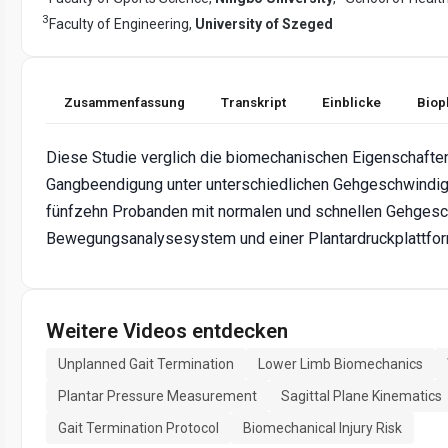
3
Faculty of Engineering,
University of Szeged
Zusammenfassung
Transkript
Einblicke
Biop
Diese Studie verglich die biomechanischen Eigenschaften
Gangbeendigung unter unterschiedlichen Gehgeschwindigk
fünfzehn Probanden mit normalen und schnellen Gehgesc
Bewegungsanalysesystem und einer Plantardruckplattfo
Weitere Videos entdecken
Unplanned Gait Termination
Lower Limb Biomechanics
Plantar Pressure Measurement
Sagittal Plane Kinematics
Gait Termination Protocol
Biomechanical Injury Risk