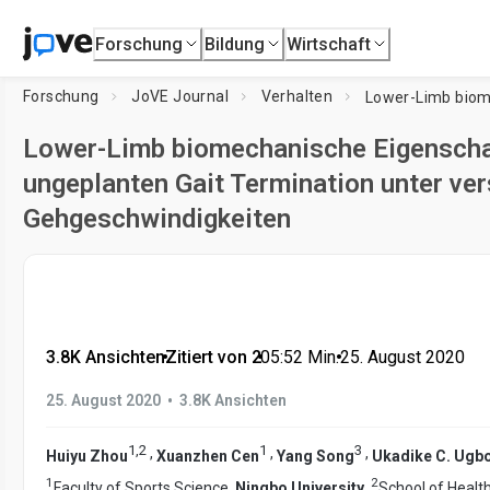
Forschung
Bildung
Wirtschaft
Forschung
JoVE Journal
Verhalten
Lower-Limb biomechanische Eigensch
ungeplanten Gait Termination unter ve
Gehgeschwindigkeiten
3.8K Ansichten
•
Zitiert von 2
•
05:52
Min.
•
25. August 2020
•
25. August 2020
3.8K Ansichten
1
,
2
1
3
,
,
,
Huiyu Zhou
Xuanzhen Cen
Yang Song
Ukadike C. Ugb
1
2
Faculty of Sports Science,
Ningbo University
,
School of Healt