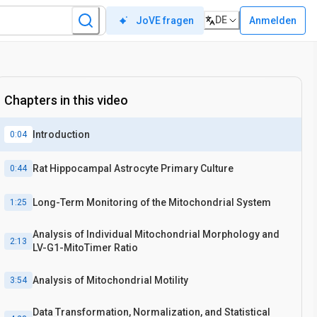
DE
Anmelden
JoVE fragen
Chapters in this video
Introduction
0:04
Rat Hippocampal Astrocyte Primary Culture
0:44
Long-Term Monitoring of the Mitochondrial System
1:25
Analysis of Individual Mitochondrial Morphology and
2:13
LV-G1-MitoTimer Ratio
Analysis of Mitochondrial Motility
3:54
Data Transformation, Normalization, and Statistical