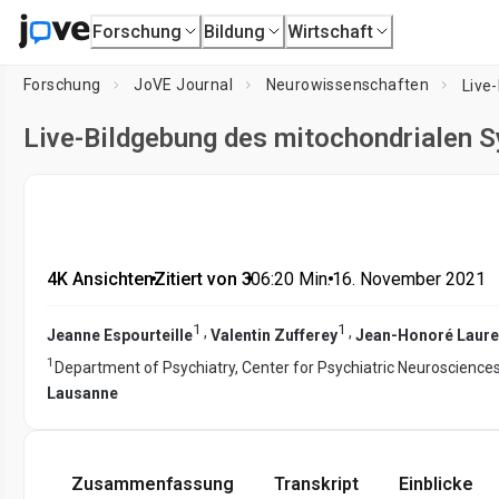
Forschung
Bildung
Wirtschaft
Forschung
JoVE Journal
Neurowissenschaften
Live-Bildgebung des mitochondrialen S
4K Ansichten
•
Zitiert von 3
•
06:20
Min.
•
16. November 2021
1
1
,
,
Jeanne Espourteille
Valentin Zufferey
Jean-Honoré Laure
1
Department of Psychiatry, Center for Psychiatric Neuroscience
Lausanne
Zusammenfassung
Transkript
Einblicke