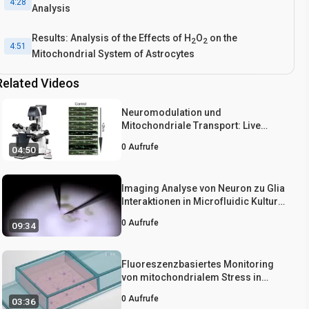
4:28
Analysis
Results: Analysis of the Effects of H
O
on the
2
2
4:51
Mitochondrial System of Astrocytes
Related Videos
Conclusion
5:53
Neuromodulation und
Mitochondriale Transport: Live
Imaging in Hippocampus-Neuronen
0
Aufrufe
04:50
über lange Zeiträume
Imaging Analyse von Neuron zu Glia
Interaktionen in Microfluidic Kultur
Platform (MCP)-basierte Neuronale
0
Aufrufe
09:34
Axon und Glia Co-Kultur-System
Fluoreszenzbasiertes Monitoring
von mitochondrialem Stress in
Astrozyten
0
Aufrufe
03:36