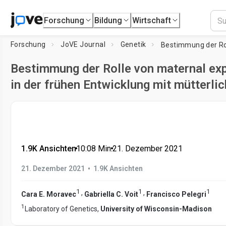
Forschung
Bildung
Wirtschaft
Forschung
JoVE Journal
Genetik
Bestimmung der Rolle von maternal ex
in der frühen Entwicklung mit mütterli
1.9K Ansichten
•
10:08
Min.
•
21. Dezember 2021
•
21. Dezember 2021
1.9K Ansichten
1
1
1
,
,
Cara E. Moravec
Gabriella C. Voit
Francisco Pelegri
1
Laboratory of Genetics,
University of Wisconsin-Madison