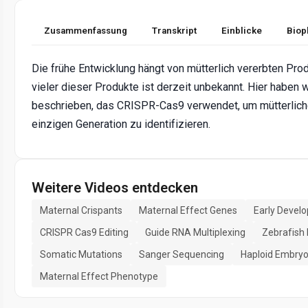
Zusammenfassung
Transkript
Einblicke
Biop
Die frühe Entwicklung hängt von mütterlich vererbten Prod
vieler dieser Produkte ist derzeit unbekannt. Hier haben w
beschrieben, das CRISPR-Cas9 verwendet, um mütterlich
einzigen Generation zu identifizieren.
Weitere Videos entdecken
Maternal Crispants
Maternal Effect Genes
Early Devel
CRISPR Cas9 Editing
Guide RNA Multiplexing
Zebrafish
Somatic Mutations
Sanger Sequencing
Haploid Embry
Maternal Effect Phenotype