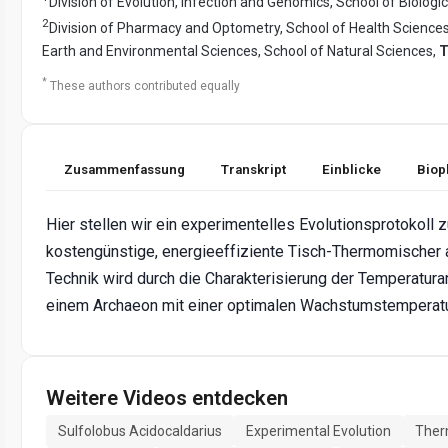
Division of Evolution, Infection and Genomics, School of Biologi
2
Division of Pharmacy and Optometry, School of Health Science
Earth and Environmental Sciences, School of Natural Sciences,
T
*
These authors contributed equally
Zusammenfassung
Transkript
Einblicke
Biop
Hier stellen wir ein experimentelles Evolutionsprotokoll
kostengünstige, energieeffiziente Tisch-Thermomischer 
Technik wird durch die Charakterisierung der Temperatur
einem Archaeon mit einer optimalen Wachstumstemperatur
Weitere Videos entdecken
Sulfolobus Acidocaldarius
Experimental Evolution
Ther