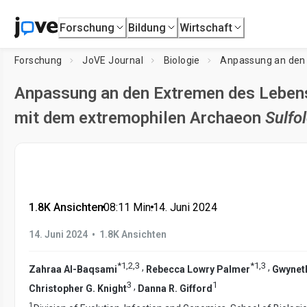
Forschung
Bildung
Wirtschaft
Forschung
JoVE Journal
Biologie
Anpassung an den Extremen des Lebens
mit dem extremophilen Archaeon
Sulfo
1.8K Ansichten
•
08:11
Min.
•
14. Juni 2024
•
14. Juni 2024
1.8K Ansichten
*
1
,
2
,
3
*
1
,
3
,
,
Zahraa Al-Baqsami
Rebecca Lowry Palmer
Gwynet
3
1
,
Christopher G. Knight
Danna R. Gifford
1