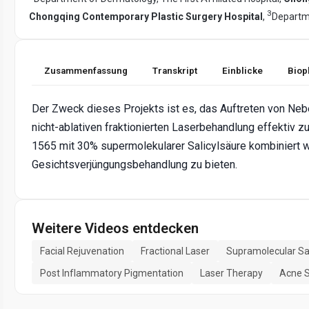
3
Chongqing Contemporary Plastic Surgery Hospital
,
Departm
Zusammenfassung
Transkript
Einblicke
Biop
Der Zweck dieses Projekts ist es, das Auftreten von Ne
nicht-ablativen fraktionierten Laserbehandlung effektiv zu
1565 mit 30% supermolekularer Salicylsäure kombiniert w
Gesichtsverjüngungsbehandlung zu bieten.
Weitere Videos entdecken
Facial Rejuvenation
Fractional Laser
Supramolecular Sal
Post Inflammatory Pigmentation
Laser Therapy
Acne S