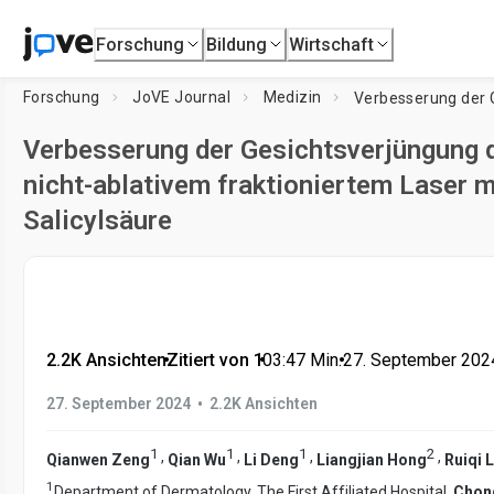
Forschung
Bildung
Wirtschaft
Forschung
JoVE Journal
Medizin
Verbesserung der Gesichtsverjüngung 
nicht-ablativem fraktioniertem Laser 
Salicylsäure
2.2K Ansichten
•
Zitiert von 1
•
03:47
Min.
•
27. September 202
•
27. September 2024
2.2K Ansichten
1
1
1
2
,
,
,
,
Qianwen Zeng
Qian Wu
Li Deng
Liangjian Hong
Ruiqi L
1
Department of Dermatology, The First Affiliated Hospital,
Chong