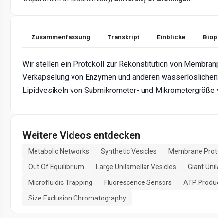
Zusammenfassung
Transkript
Einblicke
Biop
Wir stellen ein Protokoll zur Rekonstitution von Membran
Verkapselung von Enzymen und anderen wasserlösliche
Lipidvesikeln von Submikrometer- und Mikrometergröße v
Weitere Videos entdecken
Metabolic Networks
Synthetic Vesicles
Membrane Prote
Out Of Equilibrium
Large Unilamellar Vesicles
Giant Uni
Microfluidic Trapping
Fluorescence Sensors
ATP Produc
Size Exclusion Chromatography