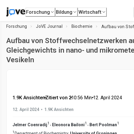
Forschung
Bildung
Wirtschaft
Forschung
JoVE Journal
Biochemie
Aufbau von Stoffwechselnetzwerken a
Gleichgewichts in nano- und mikromet
Vesikeln
1.9K Ansichten
•
Zitiert von 2
•
10:56
Min.
•
12. April 2024
•
12. April 2024
1.9K Ansichten
1
1
1
,
,
Jelmer Coenradij
Eleonora Bailoni
Bert Poolman
1
Department of Biochemistry,
University of Groningen