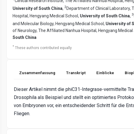
Clinical Research Institute, The Affiliated Nanhua Hospital, He
2
University of South China
,
Department of Clinical Laboratory, 
3
Hospital, Hengyang Medical School,
University of South China
,
and Molecular Biology, Hengyang Medical School,
University of 
of Neurology, The Affiliated Nanhua Hospital, Hengyang Medical
South China
*
These authors contributed equally
Zusammenfassung
Transkript
Einblicke
Biop
Dieser Artikel nimmt die phiC31-Integrase-vermittelte Tr
Drosophila als Beispiel und stellt ein optimiertes Protokol
von Embryonen vor, ein entscheidender Schritt für die En
Fliegen.