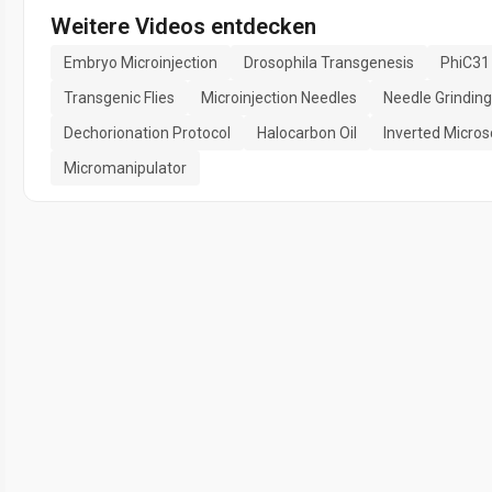
Weitere Videos entdecken
Embryo Microinjection
Drosophila Transgenesis
PhiC31
Transgenic Flies
Microinjection Needles
Needle Grinding
Dechorionation Protocol
Halocarbon Oil
Inverted Micro
Micromanipulator