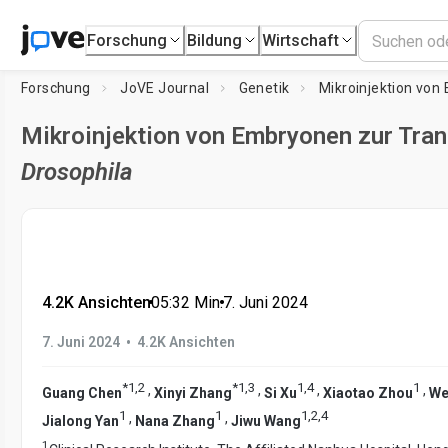
Forschung
Bildung
Wirtschaft
Forschung
JoVE Journal
Genetik
Mikroinjektion von Embryonen zur Tra
Drosophila
4.2K Ansichten
•
05:32
Min.
•
7. Juni 2024
•
7. Juni 2024
4.2K Ansichten
*
1
,
2
*
1
,
3
1
,
4
1
,
,
,
,
Guang Chen
Xinyi Zhang
Si Xu
Xiaotao Zhou
We
1
1
1
,
2
,
4
,
,
Jialong Yan
Nana Zhang
Jiwu Wang
1