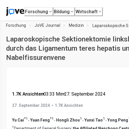
Forschung
Bildung
Wirtschaft
Forschung
JoVE Journal
Medizin
Laparoskopische Sektionektomie linksl
durch das Ligamentum teres hepatis un
Nabelfissurenvene
1.7K Ansichten
•
03:33
Min.
•
27. September 2024
•
27. September 2024
1.7K Ansichten
*
1
*
1
1
1
,
,
,
,
Yu Cai
Yuan Feng
Hongli Zhou
Yunxi Tao
Yong Peng
1
Department of General Surgery,
the Affiliated Nanchong Centr