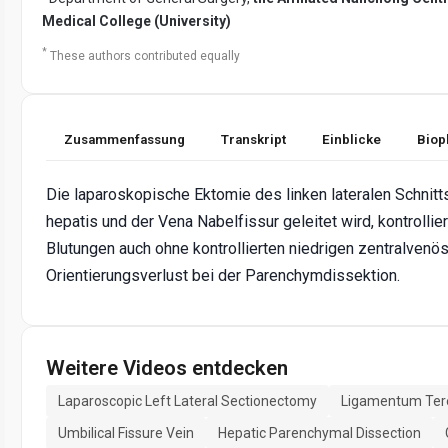
Medical College (University)
*
These authors contributed equally
Zusammenfassung
Transkript
Einblicke
Biop
Die laparoskopische Ektomie des linken lateralen Schnit
hepatis und der Vena Nabelfissur geleitet wird, kontrollier
Blutungen auch ohne kontrollierten niedrigen zentralvenö
Orientierungsverlust bei der Parenchymdissektion.
Weitere Videos entdecken
Laparoscopic Left Lateral Sectionectomy
Ligamentum Tere
Umbilical Fissure Vein
Hepatic Parenchymal Dissection