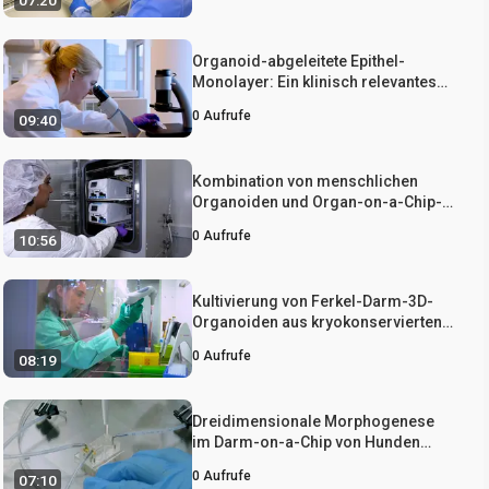
07:20
Darmepithel zu studieren
Organoid-abgeleitete Epithel-
Monolayer: Ein klinisch relevantes
In-vitro-Modell für die
0
Aufrufe
09:40
Darmbarrierefunktion
Kombination von menschlichen
Organoiden und Organ-on-a-Chip-
Technologie zur Modellierung der
0
Aufrufe
10:56
intestinalen regionsspezifischen
Funktionalität
Kultivierung von Ferkel-Darm-3D-
Organoiden aus kryokonservierten
Epithelkrypten und Etablierung von
0
Aufrufe
08:19
Zellmonoschichten
Dreidimensionale Morphogenese
im Darm-on-a-Chip von Hunden
unter Verwendung von
0
Aufrufe
07:10
Darmorganoiden, die von Patienten