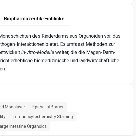
Biopharmazeutik-Einblicke
D-Monoschichten des Rinderdarms aus Organoiden vor, das
thogen-Interaktionen bietet. Es umfasst Methoden zur
entwickelt
In-vitro-Modelle
weiter, die die Magen-Darm-
icht erhebliche biomedizinische und landwirtschaftliche
en.
ved Monolayer
Epithelial Barrier
ity
Immunocytochemistry Staining
arge Intestine Organoids