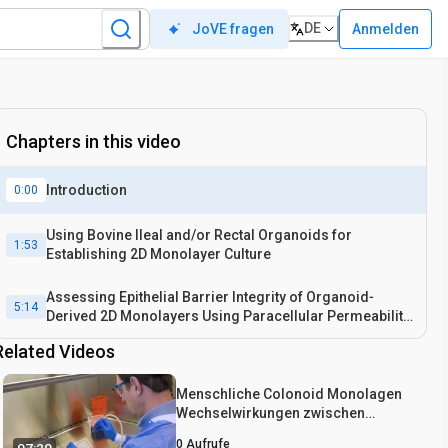
DE
Anmelden
JoVE fragen
Chapters in this video
Introduction
0:00
Using Bovine Ileal and/or Rectal Organoids for
1:53
Establishing 2D Monolayer Culture
Assessing Epithelial Barrier Integrity of Organoid‐
5:14
Derived 2D Monolayers Using Paracellular Permeability
Assay
Related Videos
Menschliche Colonoid Monolagen
Wechselwirkungen zwischen
Erreger, Kommensalen und Host
0
Aufrufe