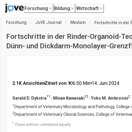
Forschung
Bildung
Wirtschaft
Forschung
JoVE Journal
Medizin
Fortschritte in der Rinder-Organoid-T
Dünn- und Dickdarm-Monolayer-Grenzf
2.1K Ansichten
•
Zitiert von 1
•
06:50
Min.
•
14. Juni 2024
*
1
*
2
2
,
,
Gerald D. Dykstra
Minae Kawasaki
Yoko M. Ambrosini
1
Department of Veterinary Microbiology and Pathology, College 
2
Department of Veterinary Clinical Sciences, College of Veterina
*
These authors contributed equally