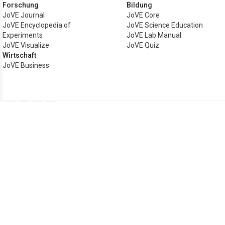
Forschung
Bildung
JoVE Journal
JoVE Core
JoVE Encyclopedia of
JoVE Science Education
Experiments
JoVE Lab Manual
JoVE Visualize
JoVE Quiz
Wirtschaft
JoVE Business
Copyright © 2026 MyJoVE Corporation. A