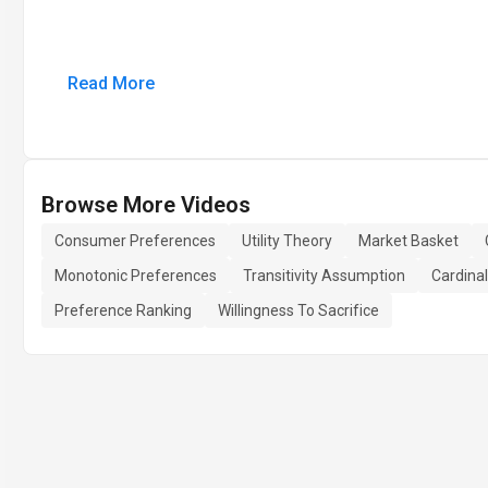
Read More
Browse More Videos
Consumer Preferences
Utility Theory
Market Basket
Monotonic Preferences
Transitivity Assumption
Cardina
Preference Ranking
Willingness To Sacrifice