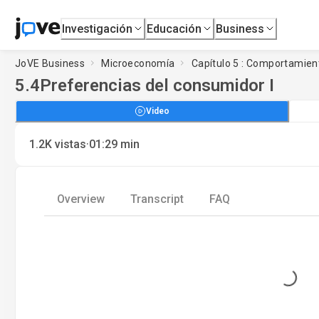
Investigación
Educación
Business
JoVE Business
Microeconomía
Capítulo 5 : Comportamien
5.4
Preferencias del consumidor I
Video
·
1.2K
vistas
01:29
min
Overview
Transcript
FAQ
Loading...