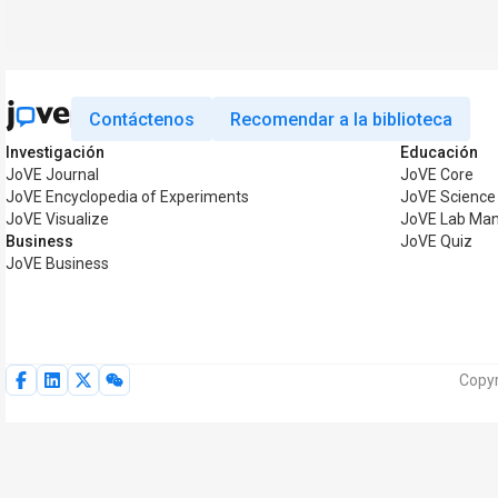
Contáctenos
Recomendar a la biblioteca
Investigación
Educación
JoVE Journal
JoVE Core
JoVE Encyclopedia of Experiments
JoVE Science
JoVE Visualize
JoVE Lab Man
Business
JoVE Quiz
JoVE Business
Copyr