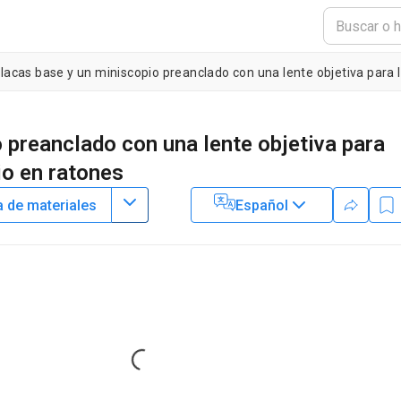
lacas base y un miniscopio preanclado con una lente objetiva para la
 preanclado con una lente objetiva para
io en ratones
a de materiales
Español
1
g-Yuan Chang
edicine,
National Taiwan University
Loading...