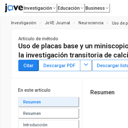
Investigación
Educación
Business
Investigación
JoVE Journal
Neurociencia
Uso de p
Artículo de método
Uso de placas base y un miniscopio
la investigación transitoria de calc
DOI:
10.3791/62611
⸱
5 de junio de 2021
Citar
Descargar PDF
Descargar list
1
1
1
,
,
,
Yi-Tse Hsiao
Angela Yu-Chi Wang
Ting-Yen Lee
Chin
1
Department of Veterinary Medicine, School of Veterinary M
En este artículo
Resumen
Resumen
Resumen
Introducción