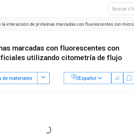
eínas marcadas con fluorescentes con
ficiales utilizando citometría de flujo
a de materiales
Español
1
,
2
,
3
1
,
2
1
,
2
,
3
,
4
,
,
rzon Dasgupta
Aleksandra Filkova
Mikhail Panteleev
2
acology,
Russian Academy of Sciences
,
National Medical Research
3
gy named after Dmitry Rogachev
,
Faculty of Physics,
Lomonosov
 Physics,
Moscow Institute of Physics and Technology
Loading...