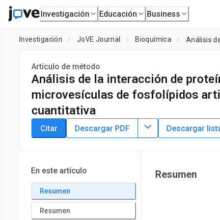
Investigación
Educación
Business
Investigación
JoVE Journal
Bioquímica
Artículo de método
Análisis de la interacción de prot
microvesículas de fosfolípidos arti
cuantitativa
DOI:
10.3791/63459
⸱
6 de abril de 2022
Citar
Descargar PDF
Descargar list
1
,
2
1
,
4
,
,
Nadezhda Podoplelova
Polina Soloveva
Andrei Ga
1
Center for Theoretical Problems of Physicochemical Pharm
Center of Pediatric Hematology, Oncology and Immunolo
En este artículo
Resumen
4
Moscow State University
,
Faculty of Biological and Medical
Resumen
Resumen