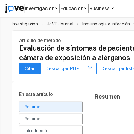
Investigación
Educación
Business
Investigación
JoVE Journal
Inmunología e Infección
Artículo de método
Evaluación de síntomas de pacientes
cámara de exposición a alérgenos
DOI:
10.3791/64801
⸱
3 de marzo de 2023
Citar
Descargar PDF
Descargar list
1
1
,
2
,
,
Magdalena Zemelka-Wiacek
Anna Kosowska
Marek 
1
Department of Clinical Immunology,
Wroclaw Medical Unive
En este artículo
Resumen
Resumen
Resumen
Introducción