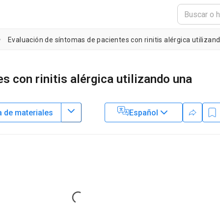
Evaluación de síntomas de pacientes con rinitis alérgica utiliza
 con rinitis alérgica utilizando una
a de materiales
Español
1
,
2
Jutel
2
rsity
,
ALL-MED Medical Research Institute
Loading...