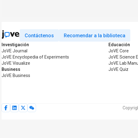
Contáctenos
Recomendar a la biblioteca
Investigación
Educación
JoVE Journal
JoVE Core
JoVE Encyclopedia of Experiments
JoVE Science 
JoVE Visualize
JoVE Lab Manu
Business
JoVE Quiz
JoVE Business
Copyrig