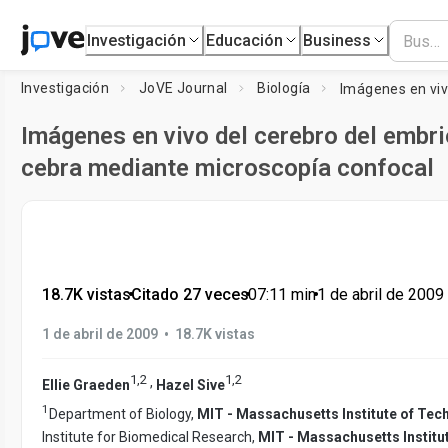
Investigación
Educación
Business
Investigación
JoVE Journal
Biología
Imágenes en vivo del cerebro del embri
cebra mediante microscopía confocal
18.7K vistas
•
Citado 27 veces
•
07:11
min
•
1 de abril de 2009
•
1 de abril de 2009
18.7K vistas
1
,
2
1
,
2
,
Ellie Graeden
Hazel Sive
1
Department of Biology,
MIT - Massachusetts Institute of Tec
Institute for Biomedical Research,
MIT - Massachusetts Institu