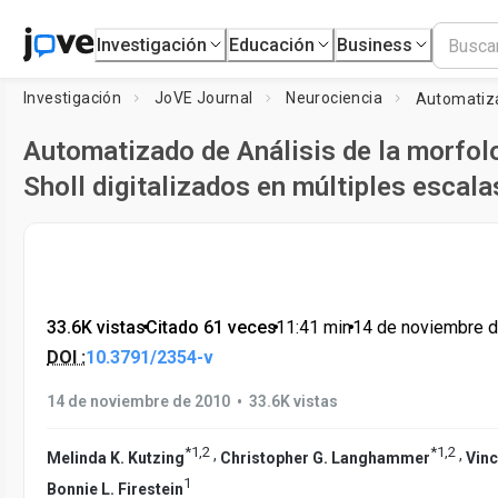
Investigación
Educación
Business
Investigación
JoVE Journal
Neurociencia
Automatizado de Análisis de la morfol
Sholl digitalizados en múltiples escala
33.6K vistas
•
Citado 61 veces
•
11:41
min
•
14 de noviembre 
DOI :
10.3791/2354-v
•
14 de noviembre de 2010
33.6K vistas
*
1
,
2
*
1
,
2
,
,
Melinda K. Kutzing
Christopher G. Langhammer
Vinc
1
Bonnie L. Firestein