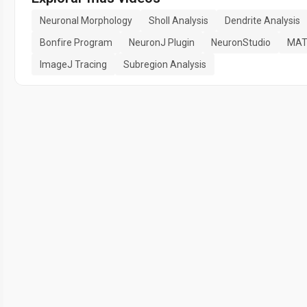
Neuronal Morphology
Sholl Analysis
Dendrite Analysis
Bonfire Program
NeuronJ Plugin
NeuronStudio
MAT
ImageJ Tracing
Subregion Analysis