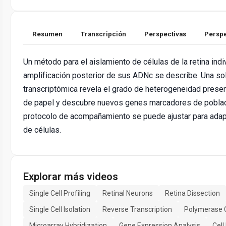
Resumen
Transcripción
Perspectivas
Perspe
Un método para el aislamiento de células de la retina indi
amplificación posterior de sus ADNc se describe. Una sol
transcriptómica revela el grado de heterogeneidad presen
de papel y descubre nuevos genes marcadores de poblaci
protocolo de acompañamiento se puede ajustar para adapt
de células.
Explorar más videos
Single Cell Profiling
Retinal Neurons
Retina Dissection
Single Cell Isolation
Reverse Transcription
Polymerase 
Microarray Hybridization
Gene Expression Analysis
Cell