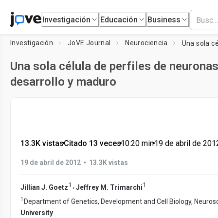
Investigación
Educación
Business
Investigación
JoVE Journal
Neurociencia
Una sola célula de perfiles de neuronas
desarrollo y maduro
13.3K vistas
•
Citado 13 veces
•
10:20
min
•
19 de abril de 201
•
19 de abril de 2012
13.3K vistas
1
1
,
Jillian J. Goetz
Jeffrey M. Trimarchi
1
Department of Genetics, Development and Cell Biology, Neuro
University