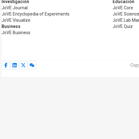
Investigación
Educación
JoVE Journal
JoVE Core
JoVE Encyclopedia of Experiments
JoVE Science
JoVE Visualize
JoVE Lab Ma
Business
JoVE Quiz
JoVE Business
Copy