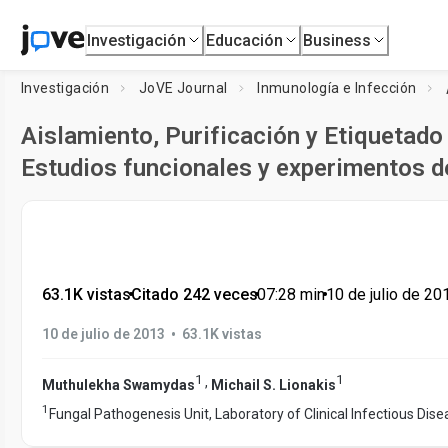
Investigación
Educación
Business
Investigación
JoVE Journal
Inmunología e Infección
Aislamiento, Purificación y Etiquetado
Estudios funcionales y experimentos d
63.1K vistas
•
Citado 242 veces
•
07:28
min
•
10 de julio de 20
•
10 de julio de 2013
63.1K vistas
1
1
,
Muthulekha Swamydas
Michail S. Lionakis
1
Fungal Pathogenesis Unit, Laboratory of Clinical Infectious Dis