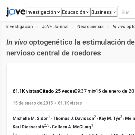
Investigación
Educación
Business
Investigación
JoVE Journal
Neurociencia
In vivo
optogenéti
In vivo
optogenético la estimulación de
nervioso central de roedores
61.1K vistas
•
Citado 25 veces
•
09:37
min
•
15 de enero de 20
•
15 de enero de 2015
61.1K vistas
1
2
3
,
,
,
Michelle M. Sidor
Thomas J. Davidson
Kay M. Tye
Meli
2
,
5
1
,
Karl Diesseroth
Colleen A. McClung
1