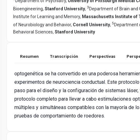
Department of Psychiatry,
University of Pittsburgh Medical C
3
Bioengineering,
Stanford University
,
Department of Brain and 
Institute for Learning and Memory,
Massachusetts Institute of
5
of Neurobiology and Behavior,
Cornell University
,
Department o
Behavioral Sciences,
Stanford University
Resumen
Transcripción
Perspectivas
Perspe
optogenética se ha convertido en una poderosa herramien
experimentos de neurociencia conductual. Este protocolo
paso para el diseño y la configuración de sistemas láser,
protocolo completo para llevar a cabo estimulaciones o
múltiples y simultáneas compatibles con la mayoría de l
pruebas de comportamiento de roedores.