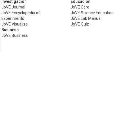
Investigación
Educación
JoVE Journal
JoVE Core
JoVE Encyclopedia of
JoVE Science Education
Experiments
JoVE Lab Manual
JoVE Visualize
JoVE Quiz
Business
JoVE Business
Copyright © 2026 MyJoVE Corporation. T