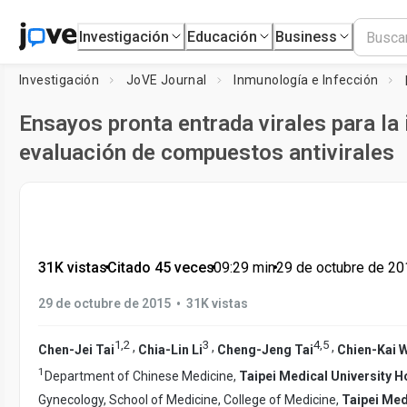
Investigación
Educación
Business
Investigación
JoVE Journal
Inmunología e Infección
Ensayos pronta entrada virales para la 
evaluación de compuestos antivirales
31K vistas
•
Citado 45 veces
•
09:29
min
•
29 de octubre de 20
•
29 de octubre de 2015
31K vistas
1
,
2
3
4
,
5
,
,
,
Chen-Jei Tai
Chia-Lin Li
Cheng-Jeng Tai
Chien-Kai 
1
Department of Chinese Medicine,
Taipei Medical University H
Gynecology, School of Medicine, College of Medicine,
Taipei Med