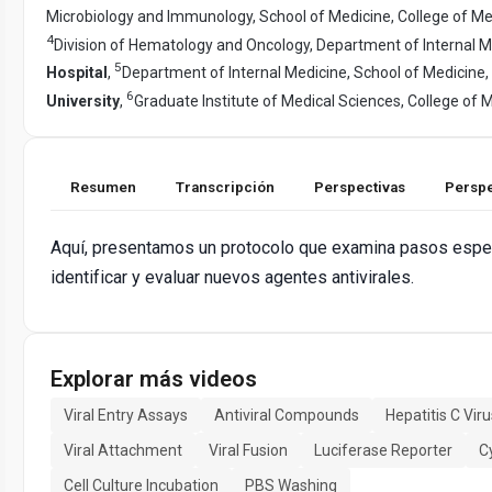
Microbiology and Immunology, School of Medicine, College of Me
4
Division of Hematology and Oncology, Department of Internal M
5
Hospital
,
Department of Internal Medicine, School of Medicine,
6
University
,
Graduate Institute of Medical Sciences, College of 
Resumen
Transcripción
Perspectivas
Perspe
Aquí, presentamos un protocolo que examina pasos especí
identificar y evaluar nuevos agentes antivirales.
Explorar más videos
Viral Entry Assays
Antiviral Compounds
Hepatitis C Viru
Viral Attachment
Viral Fusion
Luciferase Reporter
C
Cell Culture Incubation
PBS Washing