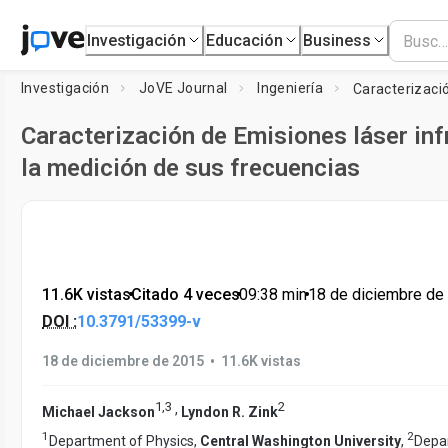
Investigación
Educación
Business
Investigación
JoVE Journal
Ingeniería
Caracterización de Emisiones láser infr
la medición de sus frecuencias
11.6K vistas
•
Citado 4 veces
•
09:38
min
•
18 de diciembre de
DOI :
10.3791/53399-v
•
18 de diciembre de 2015
11.6K vistas
1
,
3
2
,
Michael Jackson
Lyndon R. Zink
1
2
Department of Physics,
Central Washington University
,
Depar