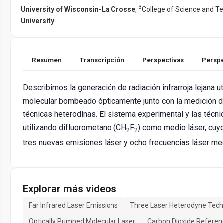
3
University of Wisconsin-La Crosse
,
College of Science and T
University
Resumen
Transcripción
Perspectivas
Perspe
Describimos la generación de radiación infrarroja lejana ut
molecular bombeado ópticamente junto con la medición d
técnicas heterodinas. El sistema experimental y las técn
utilizando difluorometano (CH
F
) como medio láser, cuy
2
2
tres nuevas emisiones láser y ocho frecuencias láser me
Explorar más videos
Far Infrared Laser Emissions
Three Laser Heterodyne Tec
Optically Pumped Molecular Laser
Carbon Dioxide Referen