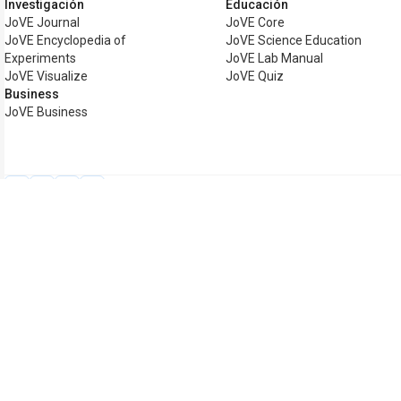
Investigación
Educación
JoVE Journal
JoVE Core
JoVE Encyclopedia of
JoVE Science Education
Experiments
JoVE Lab Manual
JoVE Visualize
JoVE Quiz
Business
JoVE Business
Copyright © 2026 MyJoVE Corporation. 