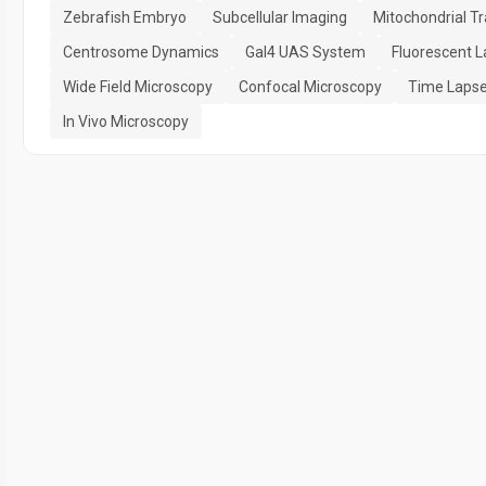
Zebrafish Embryo
Subcellular Imaging
Mitochondrial Tr
Centrosome Dynamics
Gal4 UAS System
Fluorescent L
Wide Field Microscopy
Confocal Microscopy
Time Lapse
In Vivo Microscopy