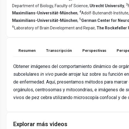
3
Department of Biology, Faculty of Science,
Utrecht University
,
4
Maximilians-Universität-München
,
Adolf-Butenandt-Institute
5
Maximilians-Universität-München
,
German Center for Neur
6
Laboratory of Brain Development and Repair,
The Rockefeller 
Resumen
Transcripción
Perspectivas
Perspe
Obtener imágenes del comportamiento dinámico de orgánu
subcelulares
in vivo
puede arrojar luz sobre su función en
de enfermedad. Aquí, presentamos métodos para marcar
orgánulos, centrosomas y mitocondrias, e imágenes de s
vivos de pez cebra utilizando microscopía confocal y de
Explorar más videos