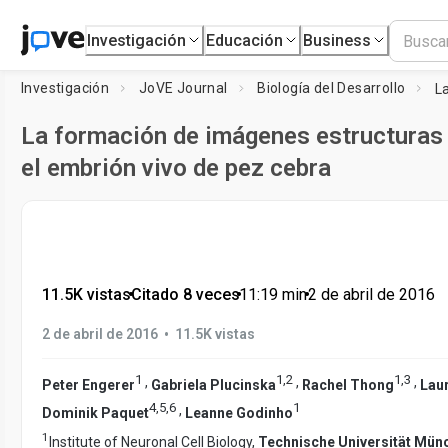
Investigación
Educación
Business
Investigación
JoVE Journal
Biología del Desarrollo
La formación de imágenes estructuras 
el embrión vivo de pez cebra
11.5K vistas
•
Citado 8 veces
•
11:19
min
•
2 de abril de 2016
•
2 de abril de 2016
11.5K vistas
1
1
,
2
1
,
3
,
,
,
Peter Engerer
Gabriela Plucinska
Rachel Thong
Lau
4
,
5
,
6
1
,
Dominik Paquet
Leanne Godinho
1
Institute of Neuronal Cell Biology,
Technische Universität Mün